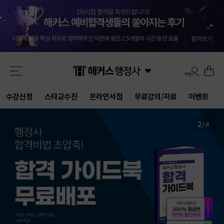
교수님들 덕분에 안전하게 합격했습니다 :) 마킹실수를 10개넘게 해야 떨어질 점수네요 ㅎㅎㅎ
-
올 4월부터 준비를 했던터라 자신도 없었는데 해커스와 함께해서인지 합격했습니다. 자격증 준비는 역시 해커스입니다.
첫 도전에 합격이라 더 기쁘네요..중개사부터 함께한 해커스 덕입니다..2차도 한번에 가즈아!!
-
m
시험에 나올 핵심 위주로 정리해주신 덕분에 짧은 2.5개월의 시간 동안 효율을 극대화할 수 있었습니다.
펼쳐보기
기적적으로 몇몇문제에서 송상호 선생님의 음성지원되서 바로 문제 풀이가 가능했어요 송상호 선생님 감사합니다!!
3개월만에 해커스 인강으로 평균 62점! 합격 하였습니다.
-
be***********y
드라마틱한 합격이었습니다. 교수님들 수고하셨습니다.
-
pi********g
결국 합격했습니다 솔직히 말씀드리면 민법 양기백교수님 아니였으면 무조건 떨어졌는데 덕분에 합격했습니다^^
해커스 행정사 강사님들의 커리큘럼대로 빠짐없이 그대로 따라갔더니 무난하게 합격점수가 나온거같아서 다행입니다.
강의만 들어도 합격될 정도로 강력 추천합니다. 포인트를 잘 잡아서 강의하셔서 학습 시간 효율성 가장 좋은 강의입니다.
교수님들 덕분에 안전하게 합격했습니다 :) 마킹실수를 10개넘게 해야 떨어질 점수네요 ㅎㅎㅎ
-
수강신청
스타교수진
온라인서점
무료강의/자료
이벤트
올 4월부터 준비를 했던터라 자신도 없었는데 해커스와 함께해서인지 합격했습니다. 자격증 준비는 역시 해커스입니다.
3
/
4
💸접수비 환급+빼민 1만원 제공
이벤트