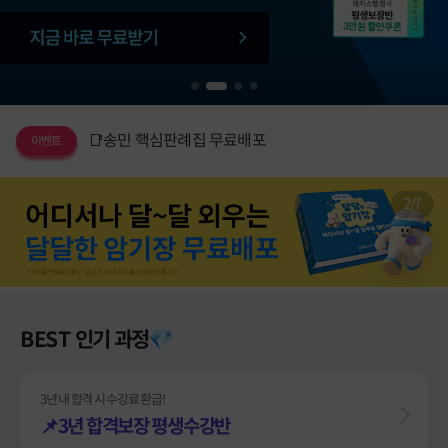
타사/재도전생이라면 최대 10만원 할인❗
이벤트
📘합격 가이드북 무료배포
이벤트
1
2
3
4
📑송민 핵심판례집 무료배포
이벤트
👨🏻‍🤝‍👨🏻2명만 모여도 할인!
이벤트
전격입성 강사진 특강+자료 무료💜
이벤트
3
/
7
친구추천만 해도 현금 최대 500만원💸
이벤트
💸접수비 환급+빼민 1만원 제공
이벤트
타사/재도전생이라면 최대 10만원 할인❗
이벤트
BEST 인기 과정
3년 내 합격 시 수강료 환급!
📌3년 합격보장 평생수강반