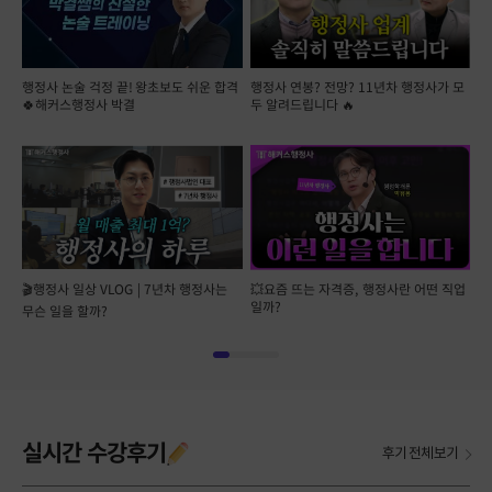
행정사 논술 걱정 끝! 왕초보도 쉬운 합격
행정사 연봉? 전망? 11년차 행정사가 모
🍀해커스행정사 박결
두 알려드립니다 🔥
💥요즘 뜨는 자격증, 행정사란 어떤 직업
🎬행정사 일상 VLOG | 7년차 행정사는
일까?
무슨 일을 할까?
1
2
3
4
실시간 수강후기
후기 전체보기