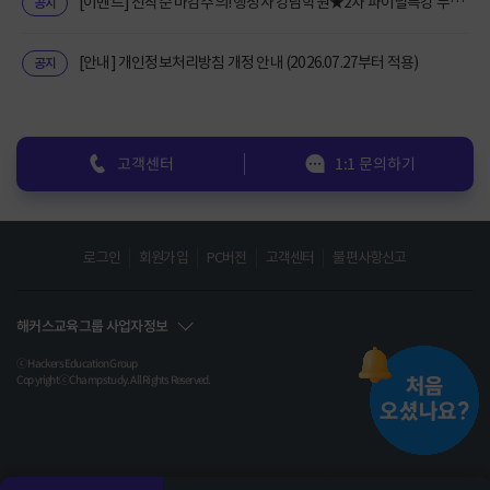
[이벤트] 선착순 마감주의! 행정사 강남학원★2차 파이널특강 무료★
공지
[안내] 개인정보처리방침 개정 안내 (2026.07.27부터 적용)
공지
고객센터
1:1 문의하기
로그인
회원가입
PC버전
고객센터
불편사항신고
해커스교육그룹 사업자정보
ⓒ Hackers Education Group
CopyrightⓒChampstudy. All Rights Reserved.
(주) 챔프스터디 ㅣ 사업자등록번호 : 120-87-09984
온라인 고객센터 : 1588-2332 | 이메일: land@pass.com | FAX : (02)596-5109
서울특별시 서초구 강남대로61길 23(서초동 1316-15) 현대성우빌딩 203호ㅣ 원격평생교육시설
신고(제 원-140호)