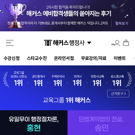
교수님들 덕분에 안전하게 합격했습니다 :) 마킹실수를 10개넘게 해야 떨어질 점수네요 ㅎㅎㅎ
-
올 4월부터 준비를 했던터라 자신도 없었는데 해커스와 함께해서인지 합격했습니다. 자격증 준비는 역시 해커스입니다.
첫 도전에 합격이라 더 기쁘네요..중개사부터 함께한 해커스 덕입니다..2차도 한번에 가즈아!!
-
m
펼쳐보기
시험에 나올 핵심 위주로 정리해주신 덕분에 짧은 2.5개월의 시간 동안 효율을 극대화할 수 있었습니다.
기적적으로 몇몇문제에서 송상호 선생님의 음성지원되서 바로 문제 풀이가 가능했어요 송상호 선생님 감사합니다!!
3개월만에 해커스 인강으로 평균 62점! 합격 하였습니다.
-
be***********y
드라마틱한 합격이었습니다. 교수님들 수고하셨습니다.
-
pi********g
결국 합격했습니다 솔직히 말씀드리면 민법 양기백교수님 아니였으면 무조건 떨어졌는데 덕분에 합격했습니다^^
해커스 행정사 강사님들의 커리큘럼대로 빠짐없이 그대로 따라갔더니 무난하게 합격점수가 나온거같아서 다행입니다.
강의만 들어도 합격될 정도로 강력 추천합니다. 포인트를 잘 잡아서 강의하셔서 학습 시간 효율성 가장 좋은 강의입니다.
수강신청
스타교수진
온라인서점
무료강의/자료
이벤트
교수님들 덕분에 안전하게 합격했습니다 :) 마킹실수를 10개넘게 해야 떨어질 점수네요 ㅎㅎㅎ
-
올 4월부터 준비를 했던터라 자신도 없었는데 해커스와 함께해서인지 합격했습니다. 자격증 준비는 역시 해커스입니다.
홍현
송민