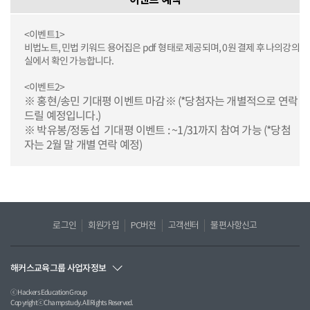
<이벤트1>
비법노트, 민법 키워드 용어집은 pdf 형태로 제공되며, 0원 결제 후 나의강의
실에서 확인 가능합니다.
<이벤트2>
※ 홍현/송민 기대평 이벤트 마감
※
(*당첨자는 개별적으로 연락
드릴 예정입니다.)
※ 박유봉/정동섭 기대평 이벤트 : ~1/31까지 참여 가능 (*당첨
자는 2월 말 개별 연락 예정)
로그인
회원가입
PC버전
고객센터
불편사항신고
해커스교육그룹 사업자정보
ⓒ Hackers Education Group
CopyrightⓒChampstudy. All Rights Reserved.