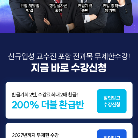
200% 더블 환급반
3년 합격반