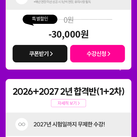
0
원
특별할인
-30,000
원