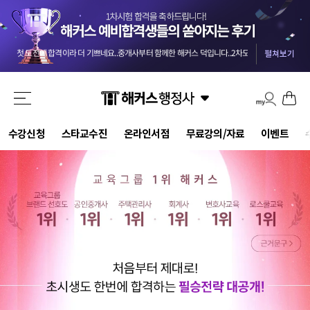
교수님들 덕분에 안전하게 합격했습니다 :) 마킹실수를 10개넘게 해야 떨어질 점수네요 ㅎㅎㅎ
-
올 4월부터 준비를 했던터라 자신도 없었는데 해커스와 함께해서인지 합격했습니다. 자격증 준비는 역시 해커스입니다.
첫 도전에 합격이라 더 기쁘네요..중개사부터 함께한 해커스 덕입니다..2차도 한번에 가즈아!!
-
m
시험에 나올 핵심 위주로 정리해주신 덕분에 짧은 2.5개월의 시간 동안 효율을 극대화할 수 있었습니다.
펼쳐보기
기적적으로 몇몇문제에서 송상호 선생님의 음성지원되서 바로 문제 풀이가 가능했어요 송상호 선생님 감사합니다!!
3개월만에 해커스 인강으로 평균 62점! 합격 하였습니다.
-
be***********y
드라마틱한 합격이었습니다. 교수님들 수고하셨습니다.
-
pi********g
결국 합격했습니다 솔직히 말씀드리면 민법 양기백교수님 아니였으면 무조건 떨어졌는데 덕분에 합격했습니다^^
해커스 행정사 강사님들의 커리큘럼대로 빠짐없이 그대로 따라갔더니 무난하게 합격점수가 나온거같아서 다행입니다.
강의만 들어도 합격될 정도로 강력 추천합니다. 포인트를 잘 잡아서 강의하셔서 학습 시간 효율성 가장 좋은 강의입니다.
수강신청
스타교수진
온라인서점
무료강의/자료
이벤트
교수님들 덕분에 안전하게 합격했습니다 :) 마킹실수를 10개넘게 해야 떨어질 점수네요 ㅎㅎㅎ
-
올 4월부터 준비를 했던터라 자신도 없었는데 해커스와 함께해서인지 합격했습니다. 자격증 준비는 역시 해커스입니다.