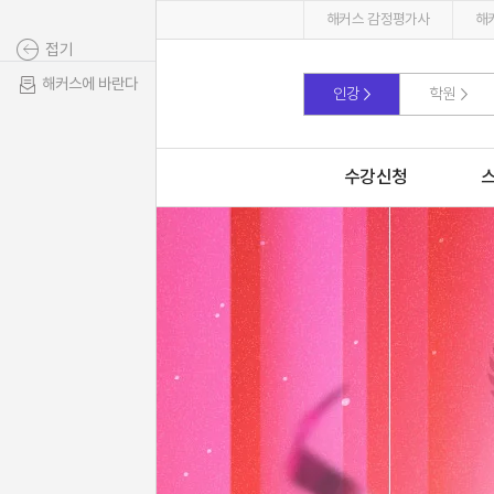
해커스 감정평가사
해
접기
해커스에 바란다
인강
학원
수강신청