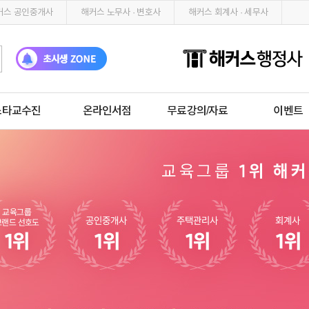
커스 공인중개사
해커스 노무사 · 변호사
해커스 회계사 · 세무사
스타교수진
온라인서점
무료강의/자료
이벤트