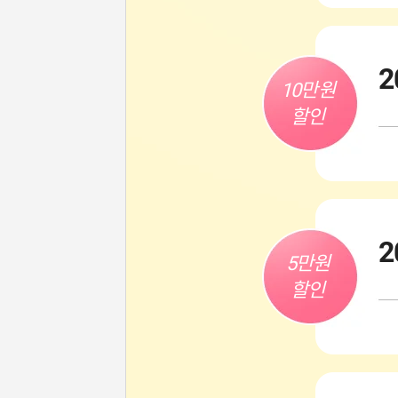
2
10만원

할인
2
5만원

할인