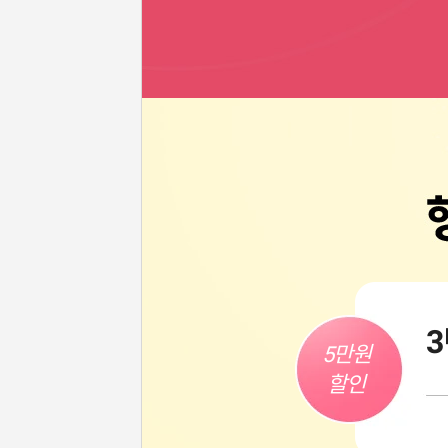
5만원

할인