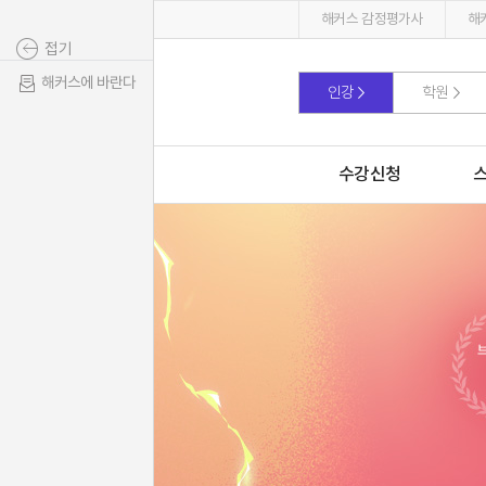
해커스 감정평가사
해
접기
해커스에 바란다
인강
학원
수강신청