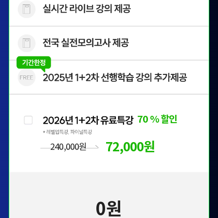
70
% 할인
72,000
원
240,000
원
0
원