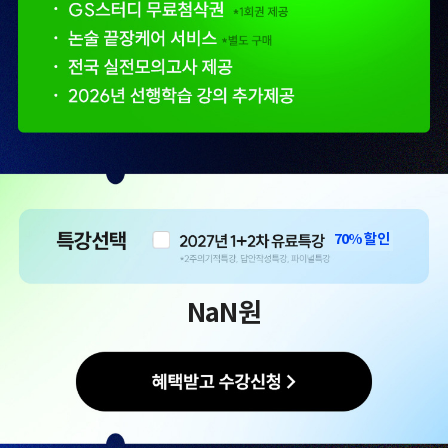
70% 할인
NaN
원