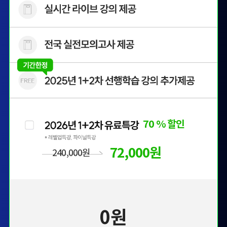
70
% 할인
72,000
원
240,000
원
0
원