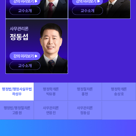
행정법/행정사실무법
행정학개론
행정절차론
행정학개론
하성우
박유봉
홍현
송상호
행정법/행정절차론
사무관리론
사무관리론
고종원
연응진
정동섭