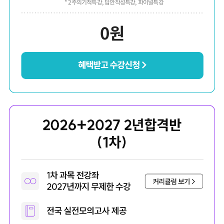
* 2주의기적특강, 답안작성특강, 파이널특강
0
원