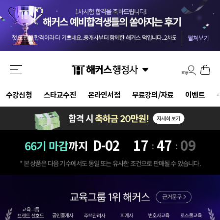
교수님들 덕분에 안전하게 합격했습니다 :) 마킹실수를 10개넘게 해야 떨어질 점수네요 ㅎㅎㅎ
-
올 4월부터 준비를 했던터라 자신도 없었는데 해커스와 함께해서인지 합격했습니다. 자격증 준비는 역시 해커스입니다.
첫 도전에 합격이라 더 기쁘네요..중개사부터 함께한 해커스 덕입니다..2차도 한번에 가즈아!!
-
m
시험에 나올 핵심 위주로 정리해주신 덕분에 짧은 2.5개월의 시간 동안 효율을 극대화할 수 있었습니다.
펼쳐보기
기적적으로 몇몇문제에서 송상호 선생님의 음성지원되서 바로 문제 풀이가 가능했어요 송상호 선생님 감사합니다!!
3개월만에 해커스 인강으로 평균 62점! 합격 하였습니다.
-
be***********y
드라마틱한 합격이었습니다. 교수님들 수고하셨습니다.
-
pi********g
결국 합격했습니다 솔직히 말씀드리면 민법 양기백교수님 아니였으면 무조건 떨어졌는데 덕분에 합격했습니다^^
해커스 행정사 강사님들의 커리큘럼대로 빠짐없이 그대로 따라갔더니 무난하게 합격점수가 나온거같아서 다행입니다.
강의만 들어도 합격될 정도로 강력 추천합니다. 포인트를 잘 잡아서 강의하셔서 학습 시간 효율성 가장 좋은 강의입니다.
수강신청
스타교수진
온라인서점
무료강의/자료
이벤트
교수님들 덕분에 안전하게 합격했습니다 :) 마킹실수를 10개넘게 해야 떨어질 점수네요 ㅎㅎㅎ
-
올 4월부터 준비를 했던터라 자신도 없었는데 해커스와 함께해서인지 합격했습니다. 자격증 준비는 역시 해커스입니다.
D-
02
17
47
07
66기 마감
까지
:
:
* 본 상품은 다음 기수에서도 동일 또는 유사한 조건으로 판매될 수 있습니다.