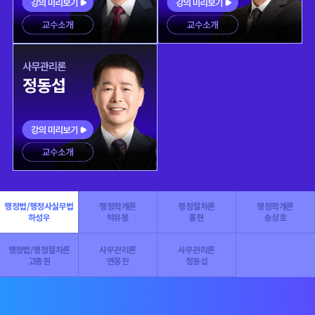
행정법/행정사실무법
행정학개론
행정절차론
행정학개론
하성우
박유봉
홍현
송상호
행정법/행정절차론
사무관리론
사무관리론
고종원
연응진
정동섭