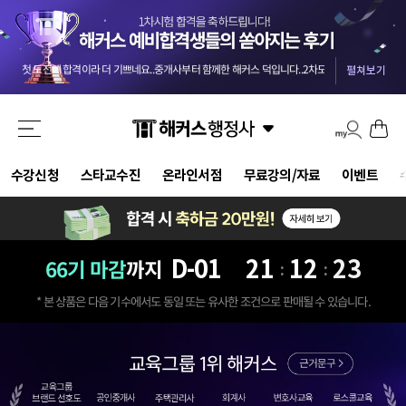
교수님들 덕분에 안전하게 합격했습니다 :) 마킹실수를 10개넘게 해야 떨어질 점수네요 ㅎㅎㅎ
-
올 4월부터 준비를 했던터라 자신도 없었는데 해커스와 함께해서인지 합격했습니다. 자격증 준비는 역시 해커스입니다.
첫 도전에 합격이라 더 기쁘네요..중개사부터 함께한 해커스 덕입니다..2차도 한번에 가즈아!!
-
m
시험에 나올 핵심 위주로 정리해주신 덕분에 짧은 2.5개월의 시간 동안 효율을 극대화할 수 있었습니다.
펼쳐보기
기적적으로 몇몇문제에서 송상호 선생님의 음성지원되서 바로 문제 풀이가 가능했어요 송상호 선생님 감사합니다!!
3개월만에 해커스 인강으로 평균 62점! 합격 하였습니다.
-
be***********y
드라마틱한 합격이었습니다. 교수님들 수고하셨습니다.
-
pi********g
결국 합격했습니다 솔직히 말씀드리면 민법 양기백교수님 아니였으면 무조건 떨어졌는데 덕분에 합격했습니다^^
해커스 행정사 강사님들의 커리큘럼대로 빠짐없이 그대로 따라갔더니 무난하게 합격점수가 나온거같아서 다행입니다.
강의만 들어도 합격될 정도로 강력 추천합니다. 포인트를 잘 잡아서 강의하셔서 학습 시간 효율성 가장 좋은 강의입니다.
수강신청
스타교수진
온라인서점
무료강의/자료
이벤트
교수님들 덕분에 안전하게 합격했습니다 :) 마킹실수를 10개넘게 해야 떨어질 점수네요 ㅎㅎㅎ
-
올 4월부터 준비를 했던터라 자신도 없었는데 해커스와 함께해서인지 합격했습니다. 자격증 준비는 역시 해커스입니다.
D-
01
21
12
21
66기 마감
까지
:
:
* 본 상품은 다음 기수에서도 동일 또는 유사한 조건으로 판매될 수 있습니다.