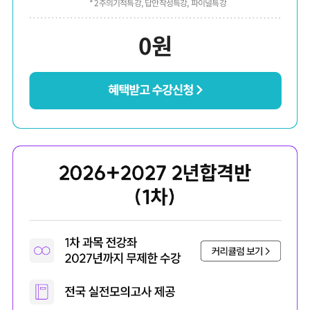
* 2주의기적특강, 답안작성특강, 파이널특강
0
원