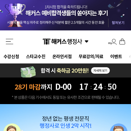
교수님들 덕분에 안전하게 합격했습니다 :) 마킹실수를 10개넘게 해야 떨어질 점수네요 ㅎㅎㅎ
-
올 4월부터 준비를 했던터라 자신도 없었는데 해커스와 함께해서인지 합격했습니다. 자격증 준비는 역시 해커스입니다.
첫 도전에 합격이라 더 기쁘네요..중개사부터 함께한 해커스 덕입니다..2차도 한번에 가즈아!!
-
m
시험에 나올 핵심 위주로 정리해주신 덕분에 짧은 2.5개월의 시간 동안 효율을 극대화할 수 있었습니다.
기적적으로 몇몇문제에서 송상호 선생님의 음성지원되서 바로 문제 풀이가 가능했어요 송상호 선생님 감사합니다!!
펼쳐보기
3개월만에 해커스 인강으로 평균 62점! 합격 하였습니다.
-
be***********y
드라마틱한 합격이었습니다. 교수님들 수고하셨습니다.
-
pi********g
결국 합격했습니다 솔직히 말씀드리면 민법 양기백교수님 아니였으면 무조건 떨어졌는데 덕분에 합격했습니다^^
해커스 행정사 강사님들의 커리큘럼대로 빠짐없이 그대로 따라갔더니 무난하게 합격점수가 나온거같아서 다행입니다.
강의만 들어도 합격될 정도로 강력 추천합니다. 포인트를 잘 잡아서 강의하셔서 학습 시간 효율성 가장 좋은 강의입니다.
교수님들 덕분에 안전하게 합격했습니다 :) 마킹실수를 10개넘게 해야 떨어질 점수네요 ㅎㅎㅎ
-
수강신청
스타교수진
온라인서점
무료강의/자료
이벤트
올 4월부터 준비를 했던터라 자신도 없었는데 해커스와 함께해서인지 합격했습니다. 자격증 준비는 역시 해커스입니다.
D-
00
17
24
48
28기 마감
까지
:
:
* 본 상품은 다음 기수에서도 동일 또는 유사한 조건으로 판매될 수 있습니다.
정년 없는 평생 전문직
행정사로 인생 2막 시작!