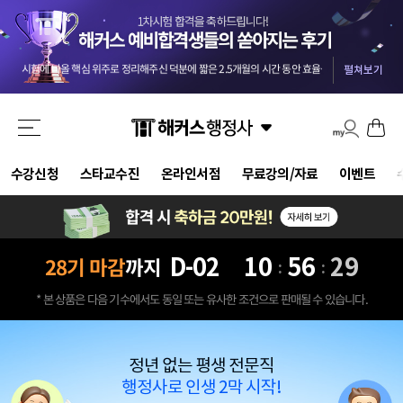
교수님들 덕분에 안전하게 합격했습니다 :) 마킹실수를 10개넘게 해야 떨어질 점수네요 ㅎㅎㅎ
-
올 4월부터 준비를 했던터라 자신도 없었는데 해커스와 함께해서인지 합격했습니다. 자격증 준비는 역시 해커스입니다.
첫 도전에 합격이라 더 기쁘네요..중개사부터 함께한 해커스 덕입니다..2차도 한번에 가즈아!!
-
m
시험에 나올 핵심 위주로 정리해주신 덕분에 짧은 2.5개월의 시간 동안 효율을 극대화할 수 있었습니다.
기적적으로 몇몇문제에서 송상호 선생님의 음성지원되서 바로 문제 풀이가 가능했어요 송상호 선생님 감사합니다!!
펼쳐보기
3개월만에 해커스 인강으로 평균 62점! 합격 하였습니다.
-
be***********y
드라마틱한 합격이었습니다. 교수님들 수고하셨습니다.
-
pi********g
결국 합격했습니다 솔직히 말씀드리면 민법 양기백교수님 아니였으면 무조건 떨어졌는데 덕분에 합격했습니다^^
해커스 행정사 강사님들의 커리큘럼대로 빠짐없이 그대로 따라갔더니 무난하게 합격점수가 나온거같아서 다행입니다.
강의만 들어도 합격될 정도로 강력 추천합니다. 포인트를 잘 잡아서 강의하셔서 학습 시간 효율성 가장 좋은 강의입니다.
교수님들 덕분에 안전하게 합격했습니다 :) 마킹실수를 10개넘게 해야 떨어질 점수네요 ㅎㅎㅎ
-
수강신청
스타교수진
온라인서점
무료강의/자료
이벤트
올 4월부터 준비를 했던터라 자신도 없었는데 해커스와 함께해서인지 합격했습니다. 자격증 준비는 역시 해커스입니다.
D-
02
10
56
27
28기 마감
까지
:
:
* 본 상품은 다음 기수에서도 동일 또는 유사한 조건으로 판매될 수 있습니다.
정년 없는 평생 전문직
행정사로 인생 2막 시작!