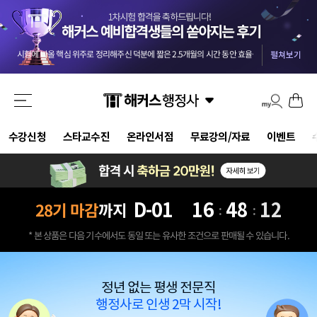
교수님들 덕분에 안전하게 합격했습니다 :) 마킹실수를 10개넘게 해야 떨어질 점수네요 ㅎㅎㅎ
-
올 4월부터 준비를 했던터라 자신도 없었는데 해커스와 함께해서인지 합격했습니다. 자격증 준비는 역시 해커스입니다.
첫 도전에 합격이라 더 기쁘네요..중개사부터 함께한 해커스 덕입니다..2차도 한번에 가즈아!!
-
m
시험에 나올 핵심 위주로 정리해주신 덕분에 짧은 2.5개월의 시간 동안 효율을 극대화할 수 있었습니다.
기적적으로 몇몇문제에서 송상호 선생님의 음성지원되서 바로 문제 풀이가 가능했어요 송상호 선생님 감사합니다!!
펼쳐보기
3개월만에 해커스 인강으로 평균 62점! 합격 하였습니다.
-
be***********y
드라마틱한 합격이었습니다. 교수님들 수고하셨습니다.
-
pi********g
결국 합격했습니다 솔직히 말씀드리면 민법 양기백교수님 아니였으면 무조건 떨어졌는데 덕분에 합격했습니다^^
해커스 행정사 강사님들의 커리큘럼대로 빠짐없이 그대로 따라갔더니 무난하게 합격점수가 나온거같아서 다행입니다.
강의만 들어도 합격될 정도로 강력 추천합니다. 포인트를 잘 잡아서 강의하셔서 학습 시간 효율성 가장 좋은 강의입니다.
교수님들 덕분에 안전하게 합격했습니다 :) 마킹실수를 10개넘게 해야 떨어질 점수네요 ㅎㅎㅎ
-
수강신청
스타교수진
온라인서점
무료강의/자료
이벤트
올 4월부터 준비를 했던터라 자신도 없었는데 해커스와 함께해서인지 합격했습니다. 자격증 준비는 역시 해커스입니다.
D-
01
16
48
10
28기 마감
까지
:
:
* 본 상품은 다음 기수에서도 동일 또는 유사한 조건으로 판매될 수 있습니다.
정년 없는 평생 전문직
행정사로 인생 2막 시작!