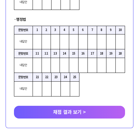
내답안
·
행정법
문항번호
1
2
3
4
5
6
7
8
9
10
내답안
문항번호
11
12
13
14
15
16
17
18
19
20
내답안
문항번호
21
22
23
24
25
내답안
채점 결과 보기 >