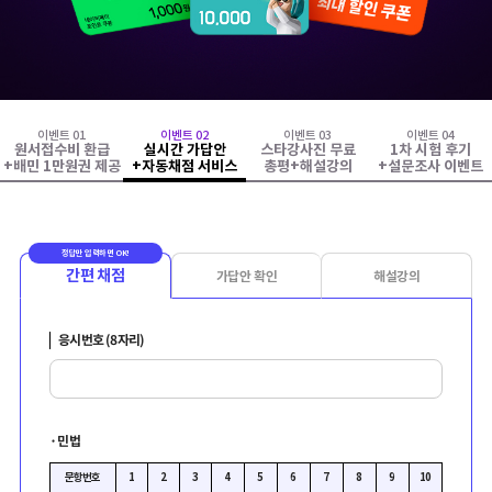
이벤트 0
1
이벤트 0
2
이벤트 0
3
이벤트 0
4
원서접수비 환급
실시간 가답안
스타강사진 무료
1차 시험 후기
+배민 1만원권 제공
+자동채점 서비스
총평+해설강의
+설문조사 이벤트
간편 채점
가답안 확인
해설강의
응시번호 (8자리)
·
민법
문항번호
1
2
3
4
5
6
7
8
9
10