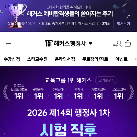
교수님들 덕분에 안전하게 합격했습니다 :) 마킹실수를 10개넘게 해야 떨어질 점수네요 ㅎㅎㅎ
-
올 4월부터 준비를 했던터라 자신도 없었는데 해커스와 함께해서인지 합격했습니다. 자격증 준비는 역시 해커스입니다.
첫 도전에 합격이라 더 기쁘네요..중개사부터 함께한 해커스 덕입니다..2차도 한번에 가즈아!!
-
m
펼쳐보기
시험에 나올 핵심 위주로 정리해주신 덕분에 짧은 2.5개월의 시간 동안 효율을 극대화할 수 있었습니다.
기적적으로 몇몇문제에서 송상호 선생님의 음성지원되서 바로 문제 풀이가 가능했어요 송상호 선생님 감사합니다!!
3개월만에 해커스 인강으로 평균 62점! 합격 하였습니다.
-
be***********y
드라마틱한 합격이었습니다. 교수님들 수고하셨습니다.
-
pi********g
결국 합격했습니다 솔직히 말씀드리면 민법 양기백교수님 아니였으면 무조건 떨어졌는데 덕분에 합격했습니다^^
해커스 행정사 강사님들의 커리큘럼대로 빠짐없이 그대로 따라갔더니 무난하게 합격점수가 나온거같아서 다행입니다.
수강신청
스타교수진
온라인서점
무료강의/자료
이벤트
강의만 들어도 합격될 정도로 강력 추천합니다. 포인트를 잘 잡아서 강의하셔서 학습 시간 효율성 가장 좋은 강의입니다.
교수님들 덕분에 안전하게 합격했습니다 :) 마킹실수를 10개넘게 해야 떨어질 점수네요 ㅎㅎㅎ
-
올 4월부터 준비를 했던터라 자신도 없었는데 해커스와 함께해서인지 합격했습니다. 자격증 준비는 역시 해커스입니다.