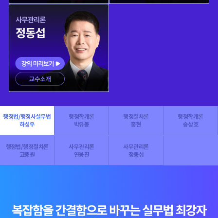
행정법/행정사실무법
행정학개론
행정절차론
행정학개론
하성우
박유봉
홍현
송상호
행정법/행정절차론
사무관리론
사무관리론
고종원
연응진
정동섭