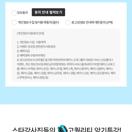
동의 안내 펼쳐보기
모두동의
개인정보 수집 및 이용에 동의(필수)
광고성 정보 안내에 대한 동의(선택)
[개인정보 이용 동의 안내]
1. 개인정보 수집· 이용 목적
1) 이벤트 안내 및 관련 문의사항 응대
2) 혜택 지급
3) 혜택 중복 수령 여부 확인
4) 광고성 정보 수신에 별도 동의한 자에 한하여 해커스 교육그룹의 새로운 서비스 신상품이나
이벤트, 최신 정보 안내 등 회원님의 취향에 맞는 최적의 서비스를 제공하기 위함 (해커스교육그
룹: 해커스 어학원, 해커스인강, 해커스프랩, 해커스톡, 해커스중국어, 해커스일본어, 해커스
잡, 해커스금융, 해커스임용, 해커스공무원, 해커스경찰, 해커스소방, 해커스공인중개사, 해커
스주택관리사, 해커스편입 등)
2. 개인정보 수집·이용 항목: 이름, 휴대폰번호
3. 개인정보 보유/이용 기간: 수집한 개인정보는 회원 탈퇴 시까지 보관합니다. 단, 이벤트 참여
일로부터 2년 이내 회원 탈퇴한 경우에는 참여일로부터 2년 동안 보관 후 파기합니다.
4. 이벤트 신청 회원은 개인정보 수집· 이용을 거부할 수 있습니다. 단, 거부 시 이벤트 신청이 제
한됩니다.