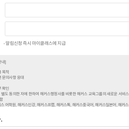
- 알림신청 즉시 마이클래스에 지급
안내]
용 목적
관련 문의사항 응대
부 확인
에 별도 동의한 자에 한하여 해커스행정사를 비롯한 해커스 교육그룹의 새로운 서비스
함
스 어학원, 해커스인강, 해커스프랩, 해커스톡, 해커스중국어, 해커스일본어, 해커스
커스주택관리사, 해커스감정평가사, 해커스행정사, 해커스편입 등)
.
용 항목: 이름, 휴대폰번호, 수험표 이미지, 수험번호