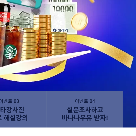
이벤트 03
이벤트 04
타강사진
설문조사하고
료 해설강의
바나나우유 받자!