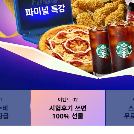
1
이벤트 02
수비
시험후기 쓰면
스
환급
100% 선물
무