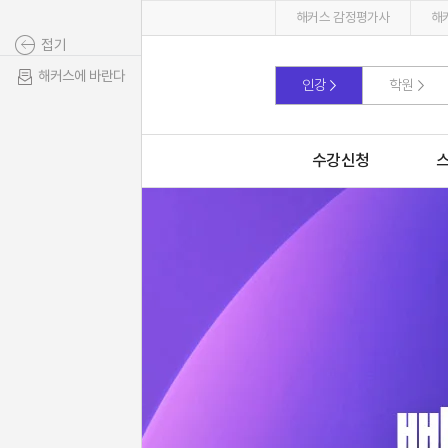
해커스 감정평가사
해
접기
해커스에 바란다
인강
학원
수강신청