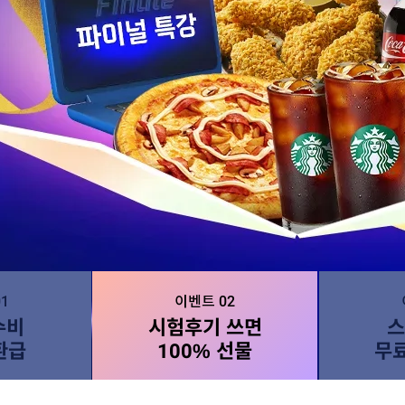
1
이벤트 02
수비
시험후기 쓰면
스
환급
100% 선물
무