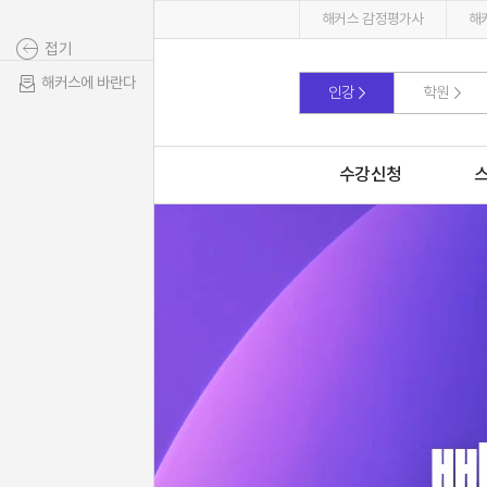
해커스 감정평가사
해
접기
해커스에 바란다
인강
학원
수강신청