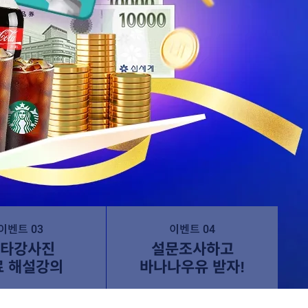
이벤트 03
이벤트 04
타강사진
설문조사하고
료 해설강의
바나나우유 받자!