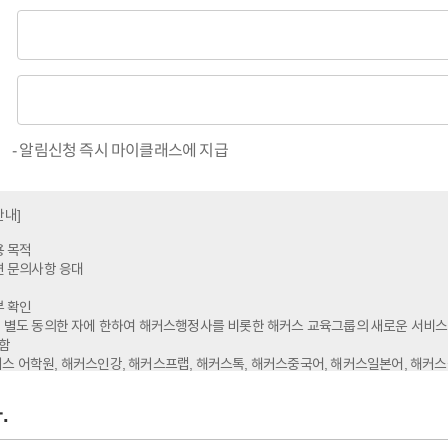
- 알림신청 즉시 마이클래스에 지급
안내]
용 목적
관련 문의사항 응대
부 확인
에 별도 동의한 자에 한하여 해커스행정사를 비롯한 해커스 교육그룹의 새로운 서비스
함
스 어학원, 해커스인강, 해커스프랩, 해커스톡, 해커스중국어, 해커스일본어, 해커스
커스주택관리사, 해커스감정평가사, 해커스행정사, 해커스편입 등)
.
용 항목: 이름, 휴대폰번호, 수험표 이미지, 수험번호