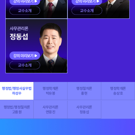
행정법/행정사실무법
행정학개론
행정절차론
행정학개론
하성우
박유봉
홍현
송상호
행정법/행정절차론
사무관리론
사무관리론
고종원
연응진
정동섭