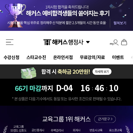
교수님들 덕분에 안전하게 합격했습니다 :) 마킹실수를 10개넘게 해야 떨어질 점수네요 ㅎㅎㅎ
-
올 4월부터 준비를 했던터라 자신도 없었는데 해커스와 함께해서인지 합격했습니다. 자격증 준비는 역시 해커스입니다.
첫 도전에 합격이라 더 기쁘네요..중개사부터 함께한 해커스 덕입니다..2차도 한번에 가즈아!!
-
m
시험에 나올 핵심 위주로 정리해주신 덕분에 짧은 2.5개월의 시간 동안 효율을 극대화할 수 있었습니다.
기적적으로 몇몇문제에서 송상호 선생님의 음성지원되서 바로 문제 풀이가 가능했어요 송상호 선생님 감사합니다!!
펼쳐보기
3개월만에 해커스 인강으로 평균 62점! 합격 하였습니다.
-
be***********y
드라마틱한 합격이었습니다. 교수님들 수고하셨습니다.
-
pi********g
결국 합격했습니다 솔직히 말씀드리면 민법 양기백교수님 아니였으면 무조건 떨어졌는데 덕분에 합격했습니다^^
해커스 행정사 강사님들의 커리큘럼대로 빠짐없이 그대로 따라갔더니 무난하게 합격점수가 나온거같아서 다행입니다.
강의만 들어도 합격될 정도로 강력 추천합니다. 포인트를 잘 잡아서 강의하셔서 학습 시간 효율성 가장 좋은 강의입니다.
교수님들 덕분에 안전하게 합격했습니다 :) 마킹실수를 10개넘게 해야 떨어질 점수네요 ㅎㅎㅎ
-
수강신청
스타교수진
온라인서점
무료강의/자료
이벤트
올 4월부터 준비를 했던터라 자신도 없었는데 해커스와 함께해서인지 합격했습니다. 자격증 준비는 역시 해커스입니다.
D-
04
16
46
08
66기 마감
까지
:
:
* 본 상품은 다음 기수에서도 동일 또는 유사한 조건으로 판매될 수 있습니다.