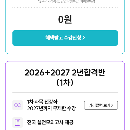
* 2주의기적특강, 답안작성특강, 파이널특강
0
원